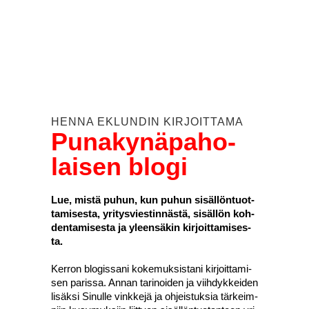
HEN­NA EKLUN­DIN KIR­JOIT­TA­MA
Puna­ky­nä­pa­ho­
lai­sen blo­gi
Lue, mis­tä puhun, kun puhun sisäl­lön­tuot­
ta­mi­ses­ta, yri­tys­vies­tin­näs­tä, sisäl­lön koh­
den­ta­mi­ses­ta ja yleen­sä­kin kir­joit­ta­mi­ses­
ta.
Ker­ron blo­gis­sa­ni koke­muk­sis­ta­ni kir­joit­ta­mi­
sen paris­sa. Annan tari­noi­den ja viih­dyk­kei­den
lisäk­si Sinul­le vink­ke­jä ja ohjeis­tuk­sia tär­keim­