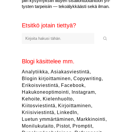
piin kysy­myk­siin liit­tyen sisäl­lön­tuo­tan­toon yri­
tys­ten tar­pei­siin — teko­ä­lyk­kääs­ti sekä ilman.
Etsit­kö jotain tiet­tyä?
Blo­gi käsit­te­lee mm.
Analytiikka
Asiakasviestintä
Blogin kirjoittaminen
Copywriting
Erikoisviestintä
Facebook
Hakukoneoptimointi
Instagram
Kehoite
Kielenhuolto
Kiitosviestintä
Kirjoittaminen
Kriisiviestintä
LinkedIn
Luetun ymmärtäminen
Markkinointi
Monilukutaito
Pistot
Promptit