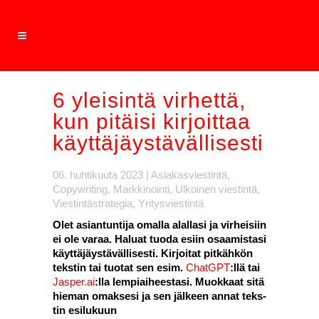
6 ylei­sin­tä vir­het­tä,
kun pitäi­si kir­joit­taa
käyt­tä­jäys­tä­väl­li­ses­ti
06. huhtikuuta 2023
|
Asiakasviestintä
,
Copywriting
,
Markkinointi
,
Ulkoinen viestintä
,
Viestintästrategia
,
Yritysviestintä
Olet asian­tun­ti­ja omal­la alal­la­si ja vir­hei­siin
ei ole varaa. Haluat tuo­da esiin osaa­mis­ta­si
käyt­tä­jäys­tä­väl­li­ses­ti. Kir­joi­tat pit­käh­kön
teks­tin tai tuo­tat sen esim.
ChatGPT
:llä tai
Jasper.ai
:lla lem­piai­hees­ta­si. Muok­kaat sitä
hie­man omak­se­si ja sen jäl­keen annat teks­
tin esi­lu­kuun