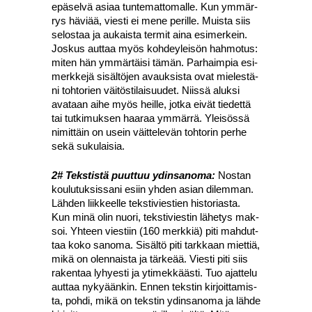
epä­sel­vä asi­aa tun­te­mat­to­mal­le. Kun ymmär­
rys hävi­ää, vies­ti ei mene peril­le. Muis­ta siis
selos­taa ja aukais­ta ter­mit aina esi­mer­kein.
Jos­kus aut­taa myös koh­dey­lei­sön hah­mo­tus:
miten hän ymmär­täi­si tämän. Par­haim­pia esi­
merk­ke­jä sisäl­tö­jen avauk­sis­ta ovat mie­les­tä­
ni toh­to­rien väi­tös­ti­lai­suu­det. Niis­sä aluk­si
ava­taan aihe myös heil­le, jot­ka eivät tie­det­tä
tai tut­ki­muk­sen haa­raa ymmär­rä. Ylei­sös­sä
nimit­täin on usein väit­te­le­vän toh­to­rin per­he
sekä suku­lai­sia.
2# Teks­tis­tä puut­tuu ydin­sa­no­ma:
Nos­tan
kou­lu­tuk­sis­sa­ni esiin yhden asian dilem­man.
Läh­den liik­keel­le teks­ti­vies­tien his­to­rias­ta.
Kun minä olin nuo­ri, teks­ti­vies­tin lähe­tys mak­
soi. Yhteen vies­tiin (160 merk­kiä) piti mah­dut­
taa koko sano­ma. Sisäl­tö piti tark­kaan miet­tiä,
mikä on olen­nais­ta ja tär­ke­ää. Vies­ti piti siis
raken­taa lyhyes­ti ja yti­mek­kääs­ti. Tuo ajat­te­lu
aut­taa nyky­ään­kin. Ennen teks­tin kir­joit­ta­mis­
ta, poh­di, mikä on teks­tin ydin­sa­no­ma ja läh­de