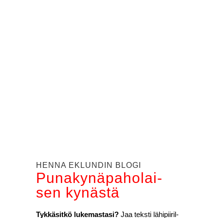
HEN­NA EKLUN­DIN BLO­GI
Puna­ky­nä­pa­ho­lai­
sen kynäs­tä
Tyk­kä­sit­kö luke­mas­ta­si?
Jaa teks­ti lähi­pii­ril­