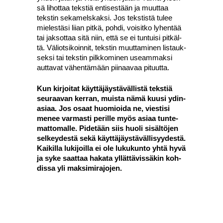
sä lihot­taa teks­tiä enti­ses­tään ja muut­taa
teks­tin seka­mels­kak­si. Jos teks­tis­tä tulee
mie­les­tä­si lii­an pit­kä, poh­di, voi­sit­ko lyhen­tää
tai jak­sot­taa sitä niin, että se ei tun­tui­si pit­käl­
tä. Väliot­si­koin­nit, teks­tin muut­ta­mi­nen lis­tauk­
sek­si tai teks­tin pilk­ko­mi­nen useam­mak­si
aut­ta­vat vähen­tä­mään pii­naa­vaa pituut­ta.
Kun kir­joi­tat käyt­tä­jäys­tä­väl­lis­tä teks­tiä
seu­raa­van ker­ran, muis­ta nämä kuusi ydin­
a­si­aa. Jos osaat huo­mioi­da ne, vies­ti­si
menee var­mas­ti peril­le myös asi­aa tun­te­
mat­to­mal­le. Pide­tään siis huo­li sisäl­tö­jen
sel­key­des­tä sekä käyt­tä­jäys­tä­väl­li­syy­des­tä.
Kai­kil­la luki­joil­la ei ole luku­kun­to yhtä hyvä
ja syke saat­taa haka­ta yllät­tä­vis­sä­kin koh­
dis­sa yli mak­si­mi­ra­jo­jen.