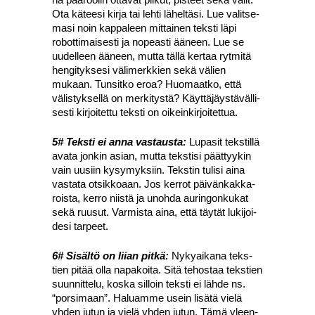
Ota kätee­si kir­ja tai leh­ti lähel­tä­si. Lue valit­se­
ma­si noin kap­pa­leen mit­tai­nen teks­ti läpi
robot­ti­mai­ses­ti ja nopeas­ti ääneen. Lue se
uudel­leen ääneen, mut­ta täl­lä ker­taa ryt­mi­tä
hen­gi­tyk­se­si väli­merk­kien sekä välien
mukaan. Tun­sit­ko eroa? Huo­maat­ko, että
välis­tyk­sel­lä on mer­ki­tys­tä? Käyt­tä­jäys­tä­väl­li­
ses­ti kir­joi­tet­tu teks­ti on oikein­kir­joi­tet­tua.
5# Teks­ti ei anna vas­taus­ta:
Lupa­sit teks­til­lä
ava­ta jon­kin asian, mut­ta teks­ti­si päät­tyy­kin
vain uusiin kysy­myk­siin. Teks­tin tuli­si aina
vas­ta­ta otsik­ko­aan. Jos ker­rot päi­vän­kak­ka­
rois­ta, ker­ro niis­tä ja unoh­da aurin­gon­ku­kat
sekä ruusut. Var­mis­ta aina, että täy­tät luki­joi­
de­si tar­peet.
6# Sisäl­tö on lii­an pit­kä:
Nyky­ai­ka­na teks­
tien pitää olla napa­koi­ta. Sitä tehos­taa teks­tien
suun­nit­te­lu, kos­ka sil­loin teks­ti ei läh­de ns.
“por­si­maan”. Haluam­me usein lisä­tä vie­lä
yhden jutun ja vie­lä yhden jutun. Tämä yleen­