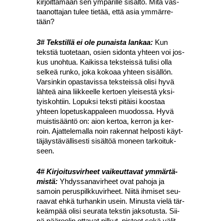
kir­joit­ta­maan sen ympä­ril­le sisäl­tö. Mitä vas­
taa­not­ta­jan tulee tie­tää, että asia ymmär­re­
tään?
3# Teks­til­lä ei ole punais­ta lan­kaa:
Kun
teks­tiä tuo­te­taan, osien sidon­ta yhteen voi jos­
kus unoh­tua. Kai­kis­sa teks­teis­sä tuli­si olla
sel­keä run­ko, joka koko­aa yhteen sisäl­lön.
Var­sin­kin opas­ta­vis­sa teks­teis­sä oli­si hyvä
läh­teä aina liik­keel­le ker­toen ylei­ses­tä yksi­
tyis­koh­tiin. Lopuk­si teks­ti pitäi­si koos­taa
yhteen lope­tus­kap­pa­leen muo­dos­sa. Hyvä
muis­ti­sään­tö on: aion ker­toa, ker­ron ja ker­
roin. Ajat­te­le­mal­la noin raken­nat hel­pos­ti käyt­
tä­jäys­tä­väl­li­ses­ti sisäl­töä moneen tar­koi­tuk­
seen.
4# Kir­joi­tus­vir­heet vai­keut­ta­vat ymmär­tä­
mis­tä:
Yhdys­sa­na­vir­heet ovat paho­ja ja
samoin perus­pilk­ku­vir­heet. Nii­tä ihmi­set seu­
raa­vat ehkä tur­han­kin usein. Minus­ta vie­lä tär­
keäm­pää oli­si seu­ra­ta teks­tin jak­so­tus­ta. Sii­
nä pää­roo­lin otta­vat pil­kut, pis­teet sekä välit.