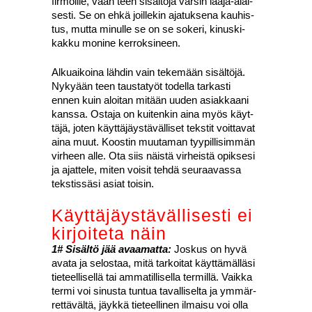
fir­moil­le, vaan teen sisäl­tö­jä var­sin laa­ja-alai­
ses­ti. Se on ehkä joil­le­kin aja­tuk­se­na kau­his­
tus, mut­ta minul­le se on se soke­ri, kinus­ki­
kak­ku moni­ne ker­rok­si­neen.
Alkuai­koi­na läh­din vain teke­mään sisäl­tö­jä.
Nyky­ään teen taus­ta­työt todel­la tar­kas­ti
ennen kuin aloi­tan mitään uuden asiak­kaa­ni
kans­sa. Osta­ja on kui­ten­kin aina myös käyt­
tä­jä, joten käyt­tä­jäys­tä­väl­li­set teks­tit voit­ta­vat
aina muut. Koos­tin muu­ta­man tyy­pil­li­sim­män
vir­heen alle. Ota siis näis­tä vir­heis­tä opik­se­si
ja ajat­te­le, miten voi­sit teh­dä seu­raa­vas­sa
teks­tis­sä­si asiat toi­sin.
Käyt­tä­jäys­tä­väl­li­ses­ti ei
kir­joi­te­ta näin
1# Sisäl­tö jää avaa­mat­ta:
Jos­kus on hyvä
ava­ta ja selos­taa, mitä tar­koi­tat käyt­tä­mäl­lä­si
tie­teel­li­sel­lä tai amma­til­li­sel­la ter­mil­lä. Vaik­ka
ter­mi voi sinus­ta tun­tua taval­li­sel­ta ja ymmär­
ret­tä­väl­tä, jäyk­kä tie­teel­li­nen ilmai­su voi olla