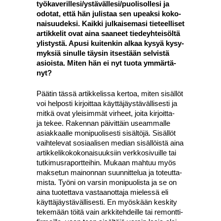
työkaverillesi/ystävällesi/puolisollesi ja
odo­tat, että hän julis­taa sen upeak­si koko­
nai­suu­dek­si. Kaik­ki jul­kai­se­ma­si tie­teel­li­set
artik­ke­lit ovat aina saa­neet tie­deyh­tei­söl­tä
ylis­tys­tä. Apusi kui­ten­kin alkaa kysyä kysy­
myk­siä sinul­le täy­sin itses­tään sel­vis­tä
asiois­ta. Miten hän ei nyt tuo­ta ymmär­tä­
nyt?
Pää­tin täs­sä artik­ke­lis­sa ker­toa, miten sisäl­löt
voi hel­pos­ti kir­joit­taa käyt­tä­jäys­tä­väl­li­ses­ti ja
mit­kä ovat ylei­sim­mät vir­heet, joi­ta kir­joit­ta­
ja tekee. Raken­nan päi­vit­täin useam­mal­le
asiak­kaal­le moni­puo­li­ses­ti sisäl­tö­jä. Sisäl­löt
vaih­te­le­vat sosi­aa­li­sen median sisäl­löis­tä aina
artik­ke­li­ko­ko­ko­nai­suuk­siin verk­ko­si­vuil­le tai
tut­ki­mus­ra­port­tei­hin. Mukaan mah­tuu myös
mak­se­tun mai­non­nan suun­nit­te­lua ja toteut­ta­
mis­ta. Työ­ni on var­sin moni­puo­lis­ta ja se on
aina tuo­tet­ta­va vas­taa­not­ta­ja mie­les­sä eli
käyt­tä­jäys­tä­väl­li­ses­ti. En myös­kään kes­ki­ty
teke­mään töi­tä vain ark­ki­teh­deil­le tai remont­ti­