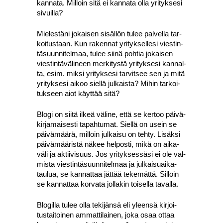
kan­na­ta. Mil­loin sitä ei kan­na­ta olla yri­tyk­se­si
sivuil­la?
Mie­les­tä­ni jokai­sen sisäl­lön tulee pal­vel­la tar­
koi­tus­taan. Kun raken­nat yri­tyk­sel­le­si vies­tin­
tä­suun­ni­tel­maa, tulee sii­nä poh­tia jokai­sen
vies­tin­tä­vä­li­neen mer­ki­tys­tä yri­tyk­se­si kan­nal­
ta, esim. mik­si yri­tyk­se­si tar­vit­see sen ja mitä
yri­tyk­se­si aikoo siel­lä jul­kais­ta? Mihin tar­koi­
tuk­seen aiot käyt­tää sitä?
Blo­gi on sii­tä ilkeä väli­ne, että se ker­too päi­vä­
kir­ja­mai­ses­ti tapah­tu­mat. Siel­lä on usein se
päi­vä­mää­rä, mil­loin jul­kai­su on teh­ty. Lisäk­si
päi­vä­mää­ris­tä näkee hel­pos­ti, mikä on aika­
vä­li ja aktii­vi­suus. Jos yri­tyk­ses­sä­si ei ole val­
mis­ta vies­tin­tä­suun­ni­tel­maa ja jul­kai­suai­ka­
tau­lua, se kan­nat­taa jät­tää teke­mät­tä. Sil­loin
se kan­nat­taa kor­va­ta jol­la­kin toi­sel­la taval­la.
Blo­gil­la tulee olla teki­jän­sä eli yleen­sä kir­joi­
tus­tai­toi­nen ammat­ti­lai­nen, joka osaa ottaa