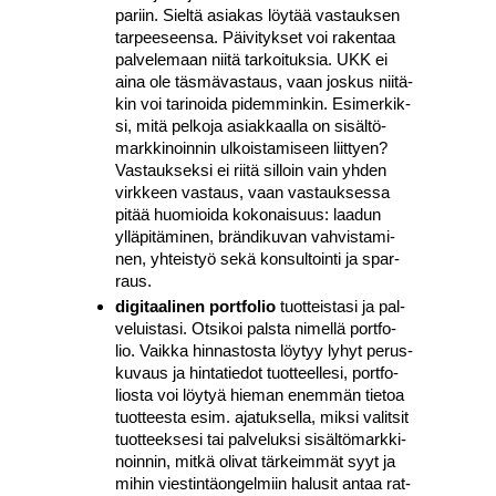
pariin. Siel­tä asia­kas löy­tää vas­tauk­sen
tar­pee­seen­sa. Päi­vi­tyk­set voi raken­taa
pal­ve­le­maan nii­tä tar­koi­tuk­sia. UKK ei
aina ole täs­mä­vas­taus, vaan jos­kus nii­tä­
kin voi tari­noi­da pidem­min­kin. Esi­mer­kik­
si, mitä pel­ko­ja asiak­kaal­la on sisäl­tö­
mark­ki­noin­nin ulkois­ta­mi­seen liit­tyen?
Vas­tauk­sek­si ei rii­tä sil­loin vain yhden
virk­keen vas­taus, vaan vas­tauk­ses­sa
pitää huo­mioi­da koko­nai­suus: laa­dun
yllä­pi­tä­mi­nen, brän­di­ku­van vah­vis­ta­mi­
nen, yhteis­työ sekä kon­sul­toin­ti ja spar­
raus.
digi­taa­li­nen port­fo­lio
tuot­teis­ta­si ja pal­
ve­luis­ta­si. Otsi­koi pals­ta nimel­lä port­fo­
lio. Vaik­ka hin­nas­tos­ta löy­tyy lyhyt perus­
ku­vaus ja hin­ta­tie­dot tuot­teel­le­si, port­fo­
lios­ta voi löy­tyä hie­man enem­män tie­toa
tuot­tees­ta esim. aja­tuk­sel­la, mik­si valit­sit
tuot­teek­se­si tai pal­ve­luk­si sisäl­tö­mark­ki­
noin­nin, mit­kä oli­vat tär­keim­mät syyt ja
mihin vies­tin­tä­on­gel­miin halusit antaa rat­