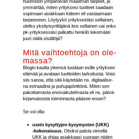
huo­mioon ympä­röi­vän maa­il­man tar­peet, ja
ymmär­tää, miten yri­tyk­se­si tuot­teet saa­daan
sopi­maan asiak­kaan käteen eli vas­taa­maan
tar­pee­seen. Löy­tyy­kö yri­tyk­ses­tä­si sel­lai­nen,
olet­ko yksi­tyis­yrit­tä­jä­nä itse sel­lai­nen vai onko
pk-yri­tyk­ses­sä­si pal­kat­tu hen­ki­lö teke­mään
juu­ri näi­tä sisäl­tö­jä?
Mitä vaih­toeh­to­ja on ole­
mas­sa?
Blo­gin kaut­ta yleen­sä tuo­daan esil­le yri­tyk­sen
elä­mää ja ava­taan tuot­tei­den tar­koi­tus­ta. Voi­si
siis sanoa, että sitä käy­te­tään ns. digi­taa­li­se­
na estraa­di­na ja puhu­ja­pönt­tö­nä. Miten sen
pakot­ta­mas­ta ensi­vai­ku­tel­mas­ta eli ns. päi­vä­
kir­ja­mai­ses­ta toi­min­nas­ta pää­see eroon?
Se voi olla:
usein kysyt­ty­jen kysy­mys­ten (UKK)
‑koko­nai­suus
. Otsi­koi pals­ta nimel­lä
UKK ja ohjaa asiak­kaa­si suo­raan nii­den