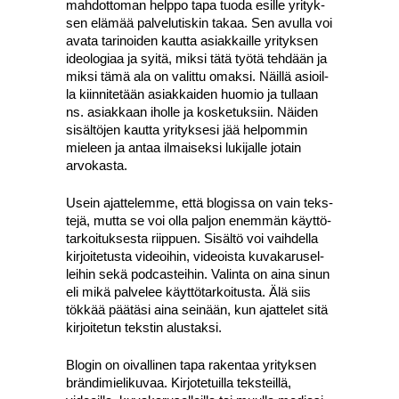
mah­dot­to­man help­po tapa tuo­da esil­le yri­tyk­
sen elä­mää pal­ve­lu­tis­kin takaa. Sen avul­la voi
ava­ta tari­noi­den kaut­ta asiak­kail­le yri­tyk­sen
ideo­lo­gi­aa ja syi­tä, mik­si tätä työ­tä teh­dään ja
mik­si tämä ala on valit­tu omak­si. Näil­lä asioil­
la kiin­ni­te­tään asiak­kai­den huo­mio ja tul­laan
ns. asiak­kaan ihol­le ja kos­ke­tuk­siin. Näi­den
sisäl­tö­jen kaut­ta yri­tyk­se­si jää hel­pom­min
mie­leen ja antaa ilmai­sek­si luki­jal­le jotain
arvo­kas­ta.
Usein ajat­te­lem­me, että blo­gis­sa on vain teks­
te­jä, mut­ta se voi olla pal­jon enem­män käyt­tö­
tar­koi­tuk­ses­ta riip­puen. Sisäl­tö voi vaih­del­la
kir­joi­te­tus­ta videoi­hin, videois­ta kuva­ka­rusel­
lei­hin sekä podcas­tei­hin. Valin­ta on aina sinun
eli mikä pal­ve­lee käyt­tö­tar­koi­tus­ta. Älä siis
tök­kää pää­tä­si aina sei­nään, kun ajat­te­let sitä
kir­joi­te­tun teks­tin alus­tak­si.
Blo­gin on oival­li­nen tapa raken­taa yri­tyk­sen
brän­di­mie­li­ku­vaa. Kir­jo­te­tuil­la teks­teil­lä,