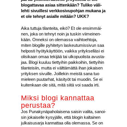
blo­gat­ta­vaa asi­aa sit­ten­kään? Tuli­ko väli­
leh­ti sivuil­le­si verk­ko­si­vu­poh­jan muka­na ja
et ole teh­nyt asial­le mitään? UKK?
Aika tut­tu­ja tilan­tei­ta, eikö? Et ole ensim­mäi­
nen, joka on teh­nyt noin ja tus­kin vii­mei­nen­
kään. Onnek­si on ole­mas­sa vaih­toeh­to­ja,
miten blo­gil­le pyhi­te­tyn las­keu­tu­mis­si­vun saa
hel­pos­ti hyö­ty­käyt­töön, vaik­ka yri­tyk­sel­lä­si ei
oli­si­kaan omaa teki­jää tai ulko­puo­lis­ta avus­ta­
jaa. Blo­gi kuu­luu tiet­tyi­hin paik­koi­hin, tiet­tyi­hin
tilan­tei­siin, mut­ta ei vält­tä­mät­tä ihan jokai­sen
yri­tyk­sen sivuil­le. Joil­le­kin meis­tä sana tuo
mie­leen puu­tar­hat, käsi­työt tai muo­din. Se ei
kui­ten­kaan ole sitä, mitä sii­tä voi saa­da irti.
Mik­si blo­gi kan­nat­taa
perus­taa?
Jos Puna­ky­nä­pa­ho­lai­se­na sai­sin vali­ta, sanoi­
sin jokai­sel­le kysy­jäl­le, että blo­gin kal­tai­nen
jul­kai­susar­ja kan­nat­taa olla ole­mas­sa. Se on