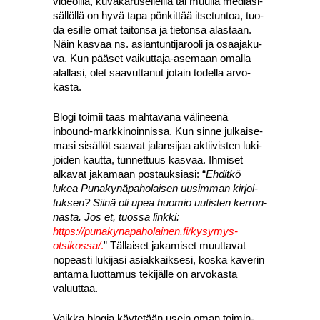
videoil­la, kuva­ka­rusel­leil­la tai muul­la media­si­
säl­löl­lä on hyvä tapa pön­kit­tää itse­tun­toa, tuo­
da esil­le omat tai­ton­sa ja tie­ton­sa alas­taan.
Näin kas­vaa ns. asian­tun­ti­ja­roo­li ja osaa­ja­ku­
va. Kun pää­set vai­kut­ta­ja-ase­maan omal­la
alal­la­si, olet saa­vut­ta­nut jotain todel­la arvo­
kas­ta.
Blo­gi toi­mii taas mah­ta­va­na väli­nee­nä
inbound-mark­ki­noin­nis­sa. Kun sin­ne jul­kai­se­
ma­si sisäl­löt saa­vat jalan­si­jaa aktii­vis­ten luki­
joi­den kaut­ta, tun­net­tuus kas­vaa. Ihmi­set
alka­vat jaka­maan pos­tauk­sia­si: “
Ehdit­kö
lukea Puna­ky­nä­pa­ho­lai­sen uusim­man kir­joi­
tuk­sen? Sii­nä oli upea huo­mio uutis­ten ker­ron­
nas­ta. Jos et, tuos­sa link­ki:
https://punakynapaholainen.fi/kysymys-
otsikossa/
.
” Täl­lai­set jaka­mi­set muut­ta­vat
nopeas­ti luki­ja­si asiak­kaik­se­si, kos­ka kave­rin
anta­ma luot­ta­mus teki­jäl­le on arvo­kas­ta
valuut­taa.
Vaik­ka blo­gia käy­te­tään usein oman toi­min­