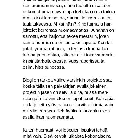
nan pro­moa­mi­seen, sin­ne tuo­tet­tu sisäl­tö on
usko­mat­to­man hyvä tapa kehit­tää omia tai­to­ja
mm. kir­joit­ta­mi­ses­sa, suun­nit­te­lus­sa ja aika­
tau­lu­tuk­ses­sa. Mik­si näin? Kir­joit­ta­mal­la har­
joit­te­let ker­ron­taa huo­maa­mat­ta­si. Aina­han on
sanot­tu, että har­joi­tus tekee mes­ta­rin, joten
sama hom­ma se on täs­sä­kin lajis­sa. Kun kir­
joi­tat, ymmär­rät pian, miten asia kan­nat­taa
ker­toa ja raken­taa, jot­ta se oli­si toi­mi­va mark­
ki­noin­ti­tar­koi­tuk­ses­sa, vuo­si­ra­por­tis­sa tai
esim. his­si­pu­hees­sa.
Blo­gi on tär­keä väli­ne var­sin­kin pro­jek­teis­sa,
kos­ka täl­lai­sen päi­vä­kir­jan avul­la jokai­nen
pro­jek­tin jäsen on sel­vil­lä sii­tä, mis­sä men­
nään ja mitä vii­mek­si on tapah­tu­nut. Kun asiat
on kir­joi­tet­tu ylös, sinun ei tar­vit­se toi­mia vain
muis­tin varas­sa. Teh­tä­vä­lis­ta tar­ken­tuu sen
avul­la ihan huo­maa­mat­ta.
Kuten huo­maat, voi lop­pu­jen lopuk­si teh­dä
mitä vain. Sisäl­löt voit jul­kais­ta koko­nai­se­na