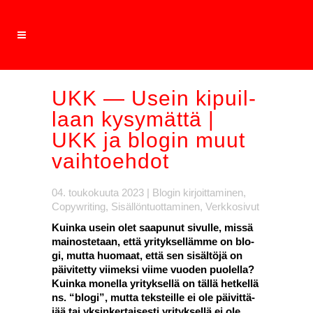
UKK — Usein kipuil­
laan kysy­mät­tä |
UKK ja blo­gin muut
vaih­toeh­dot
04. toukokuuta 2023
|
Blogin kirjoittaminen
,
Copywriting
,
Sisällöntuottaminen
,
Verkkosivut
Kuin­ka usein olet saa­pu­nut sivul­le, mis­sä
mai­nos­te­taan, että yri­tyk­sel­läm­me on blo­
gi, mut­ta huo­maat, että sen sisäl­tö­jä on
päi­vi­tet­ty vii­mek­si vii­me vuo­den puo­lel­la?
Kuin­ka monel­la yri­tyk­sel­lä on täl­lä het­kel­lä
ns. “blo­gi”, mut­ta teks­teil­le ei ole päi­vit­tä­
jää tai yksin­ker­tai­ses­ti yri­tyk­sel­lä ei ole