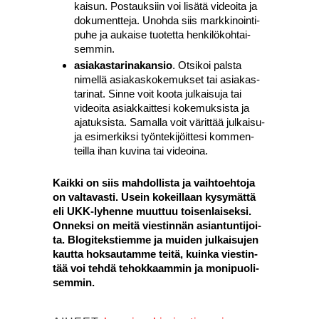
kai­sun. Pos­tauk­siin voi lisä­tä videoi­ta ja
doku­ment­te­ja. Unoh­da siis mark­ki­noin­ti­
pu­he ja aukai­se tuo­tet­ta hen­ki­lö­koh­tai­
sem­min.
asia­kas­ta­ri­na­kan­sio
. Otsi­koi pals­ta
nimel­lä asia­kas­ko­ke­muk­set tai asia­kas­
ta­ri­nat. Sin­ne voit koo­ta jul­kai­su­ja tai
videoi­ta asiak­kait­te­si koke­muk­sis­ta ja
aja­tuk­sis­ta. Samal­la voit värit­tää jul­kai­su­
ja esi­mer­kik­si työn­te­ki­jöit­te­si kom­men­
teil­la ihan kuvi­na tai videoi­na.
Kaik­ki on siis mah­dol­lis­ta ja vaih­toeh­to­ja
on val­ta­vas­ti. Usein kokeil­laan kysy­mät­tä
eli UKK-lyhen­ne muut­tuu toi­sen­lai­sek­si.
Onnek­si on mei­tä vies­tin­nän asian­tun­ti­joi­
ta. Blo­gi­teks­tiem­me ja mui­den jul­kai­su­jen
kaut­ta hok­sau­tam­me tei­tä, kuin­ka vies­tin­
tää voi teh­dä tehok­kaam­min ja moni­puo­li­
sem­min.