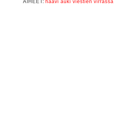
AIHEET:
haavi auki viestien virrassa