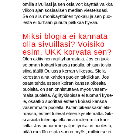
omil­la sivuil­la­si ja sen osia voit käyt­tää vaik­ka
vii­kon ajan sosi­aa­li­sen median vies­teis­sä­si.
Se on siis moni­käyt­töi­nen työ­ka­lu ja sen puo­
les­ta ei tur­haan puhu­ta pelk­kää hyvää.
Mik­si blo­gia ei kan­na­ta
olla sivuil­la­si? Voi­si­ko
esim. UKK kor­va­ta sen?
Olen aktii­vi­nen agi­li­ty­har­ras­ta­ja. Jos en juok­
se oman koi­ra­ni kans­sa radal­la, ohjaan toi­sia
sii­nä tääl­lä Oulus­sa ker­ran vii­kos­sa. Siel­lä
koros­tan aina kah­den puo­len tak­tiik­kaa. Jos
osaat teh­dä esteen koi­ran kans­sa oikeal­ta
puo­lel­ta, on sen onnis­tut­ta­va myös vasem­
mal­ta puo­lel­ta. Agi­li­ty­ki­sois­sa ei tuo­ma­ri kyse­
le, osaat­ko suo­rit­taa esteen koi­ra­si kans­sa
vasem­mal­ta puo­lel­ta. Kuten oikeas­sa­kin elä­
mäs­sä, esteet tule­vat eteen kyse­le­mät­tä. Sik­
si asioi­ta tulee aja­tel­la aina molem­mil­ta kan­
teil­ta. Jos puhum­me pal­jon työ­ka­lun puo­les­ta,
pitää mei­dän osa­ta sanoa myös, mil­loin se ei