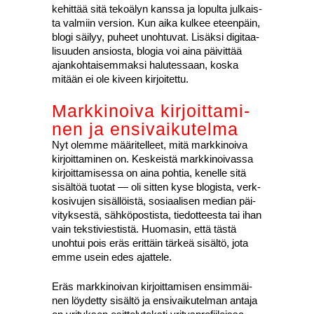
kehit­tää sitä teko­ä­lyn kans­sa ja lopul­ta jul­kais­
ta val­miin ver­sion. Kun aika kul­kee eteen­päin,
blo­gi säi­lyy, puheet unoh­tu­vat. Lisäk­si digi­taa­
li­suu­den ansios­ta, blo­gia voi aina päi­vit­tää
ajan­koh­tai­sem­mak­si halu­tes­saan, kos­ka
mitään ei ole kiveen kir­joi­tet­tu.
Mark­ki­noi­va kir­joit­ta­mi­
nen ja ensi­vai­ku­tel­ma
Nyt olem­me mää­ri­tel­leet, mitä mark­ki­noi­va
kir­joit­ta­mi­nen on. Kes­keis­tä mark­ki­noi­vas­sa
kir­joit­ta­mi­ses­sa on aina poh­tia, kenel­le sitä
sisäl­töä tuo­tat — oli sit­ten kyse blo­gis­ta, verk­
ko­si­vu­jen sisäl­löis­tä, sosi­aa­li­sen median päi­
vi­tyk­ses­tä, säh­kö­pos­tis­ta, tie­dot­tees­ta tai ihan
vain teks­ti­vies­tis­tä. Huo­ma­sin, että täs­tä
unoh­tui pois eräs erit­täin tär­keä sisäl­tö, jota
emme usein edes ajat­te­le.
Eräs mark­ki­noi­van kir­joit­ta­mi­sen ensim­mäi­
nen löy­det­ty sisäl­tö ja ensi­vai­ku­tel­man anta­ja