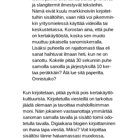
ja slan­gi­ter­mit ilmes­ty­vät teks­tei­hin.
Nämä eivät kuu­lu mark­ki­noi­viin kir­joi­tet­
tui­hin sisäl­töi­hin, vaan nii­tä voi pikem­min­
kin yri­tys­mie­les­sä käyt­tää videoil­la tai
kes­kus­te­luis­sa. Koros­tan aina, että puhe
on ker­ta­käyt­töis­tä, kos­ka sen muo­to
muut­tuu jokai­sel­la sano­mis­ker­ral­la.
Lisäk­si puheel­la on rajat­to­mas­ti tilaa eli
sanat haih­tu­vat ilmaan heti, kun ne on
sanot­tu. Kokei­le pitää 30 sekun­nin puhe
samoil­la sanoil­la ja jär­jes­tyk­sil­lä 10 ker­
taa peräk­käin? Älä lue sitä pape­ril­ta.
Onnis­tui­ko?
Kun kir­joi­te­taan, pitää pyr­kiä pois ker­ta­käyt­tö­
kult­tuu­ris­ta. Kir­joi­te­tuil­la vies­teil­lä on tar­koi­tus
jää­dä ole­maan ja tavoit­taa mah­dol­li­sim­man
moni. Näin jokai­nen vas­taa­not­ta­ja ymmär­tää
sano­man samal­la taval­la ja sisäl­tö toi­mii odo­
te­tul­la taval­la. Digiai­ka­na blo­gien kir­joit­ta­mi­nen
on iha­na tapa vies­tiä. Mik­si? Voit kir­joit­taa
sisäl­tö­si tän­ne halua­mas­sa­si muo­dos­sa,