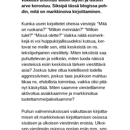
arvo koros­tuu. Sik­si­pä täs­sä blo­gis­sa poh­
din, mitä on mark­ki­noi­va kir­joit­ta­mi­nen.
Kuin­ka usein kir­joit­te­let ohei­sia vies­te­jä: “Mitä
on ruo­ka­na?” “Mil­loin men­nään?” “Mil­loin
tulet?” “Mis­sä olet­te?” Vaik­ka näi­tä esi­merk­
ke­jä ei voi huip­pu­kir­jal­li­suu­dek­si kut­sua, ker­
to­vat ne meil­le sen, että kes­keis­tä on ns.
teks­ti­poh­jai­nen vies­tit­te­ly. Miten teks­tis­tä saa
puhut­te­le­van ja sel­keän, miten tuo­da näis­sä
vies­teis­sä esiin kes­kiös­sä tär­kein vies­tit­tä­vä
asia? Jos­kus tulee oltua kie­lel­li­ses­ti todel­la
aggres­sii­vi­nen, jos­kus taas jouk­koon mah­tuu
lii­kaa ns. ehdol­lis­ta toi­min­taa, vaik­ka oli­si pitä­
nyt käs­kyt­tää. Miten saam­me vies­teil­läm­me
akti­voi­tua asiak­kaam­me ja mark­ki­noi­tua
tuotettamme/palveluamme?
Puhun val­men­nuk­sis­sa­ni vai­kut­ta­van kir­joit­ta­
mi­sen eli mark­ki­noi­van kir­joit­ta­mi­sen osios­sa
sisäi­sen ja ulkoi­sen vies­tin­nän erois­ta. Ulkoi­
sen vies­tin­nän osios­sa nos­tan esiin mm. sen,