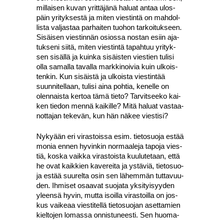
mil­lai­sen kuvan yrit­tä­jä­nä haluat antaa ulos­
päin yri­tyk­ses­tä ja miten vies­tin­tä on mah­dol­
lis­ta val­jas­taa par­hai­ten tuo­hon tar­koi­tuk­seen.
Sisäi­sen vies­tin­nän osios­sa nos­tan esiin aja­
tuk­se­ni sii­tä, miten vies­tin­tä tapah­tuu yri­tyk­
sen sisäl­lä ja kuin­ka sisäis­ten vies­tien tuli­si
olla samal­la taval­la mark­ki­noi­via kuin ulkois­
ten­kin. Kun sisäis­tä ja ulkois­ta vies­tin­tää
suun­ni­tel­laan, tuli­si aina poh­tia, kenel­le on
olen­nais­ta ker­toa tämä tie­to? Tar­vit­see­ko kai­
ken tie­don men­nä kai­kil­le? Mitä haluat vas­taa­
not­ta­jan teke­vän, kun hän näkee vies­ti­si?
Nyky­ään eri viras­tois­sa esim. tie­to­suo­ja estää
monia ennen hyvin­kin nor­maa­le­ja tapo­ja vies­
tiä, kos­ka vaik­ka viras­tois­ta kuu­lu­te­taan, että
he ovat kaik­kien kave­rei­ta ja ystä­viä, tie­to­suo­
ja estää suu­rel­ta osin sen lähem­män tut­ta­vuu­
den. Ihmi­set osaa­vat suo­ja­ta yksi­tyi­syy­den
yleen­sä hyvin, mut­ta isoil­la viras­toil­la on jos­
kus vai­ke­aa vies­ti­tel­lä tie­to­suo­jan aset­ta­mien
kiel­to­jen lomas­sa onnis­tu­nees­ti. Sen huo­ma­