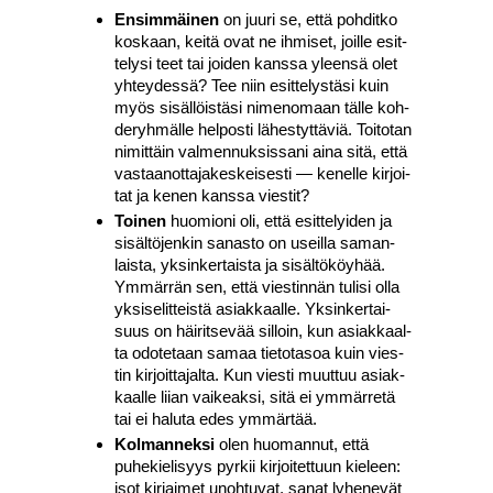
Ensim­mäi­nen
on juu­ri se, että poh­dit­ko
kos­kaan, kei­tä ovat ne ihmi­set, joil­le esit­
te­ly­si teet tai joi­den kans­sa yleen­sä olet
yhtey­des­sä? Tee niin esit­te­lys­tä­si kuin
myös sisäl­löis­tä­si nime­no­maan täl­le koh­
de­ryh­mäl­le hel­pos­ti lähes­tyt­tä­viä. Toi­to­tan
nimit­täin val­men­nuk­sis­sa­ni aina sitä, että
vas­taa­not­ta­ja­kes­kei­ses­ti — kenel­le kir­joi­
tat ja kenen kans­sa vies­tit?
Toi­nen
huo­mio­ni oli, että esit­te­lyi­den ja
sisäl­tö­jen­kin sanas­to on useil­la saman­
lais­ta, yksin­ker­tais­ta ja sisäl­tö­köy­hää.
Ymmär­rän sen, että vies­tin­nän tuli­si olla
yksi­se­lit­teis­tä asiak­kaal­le. Yksin­ker­tai­
suus on häi­rit­se­vää sil­loin, kun asiak­kaal­
ta odo­te­taan samaa tie­to­ta­soa kuin vies­
tin kir­joit­ta­jal­ta. Kun vies­ti muut­tuu asiak­
kaal­le lii­an vai­keak­si, sitä ei ymmär­re­tä
tai ei halu­ta edes ymmär­tää.
Kol­man­nek­si
olen huo­man­nut, että
puhe­kie­li­syys pyr­kii kir­joi­tet­tuun kie­leen:
isot kir­jai­met unoh­tu­vat, sanat lyhe­ne­vät