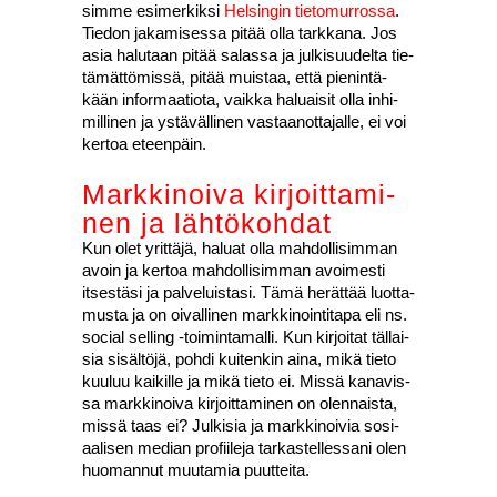
sim­me esi­mer­kik­si
Hel­sin­gin tie­to­mur­ros­sa
.
Tie­don jaka­mi­ses­sa pitää olla tark­ka­na. Jos
asia halu­taan pitää salas­sa ja jul­ki­suu­del­ta tie­
tä­mät­tö­mis­sä, pitää muis­taa, että pie­nin­tä­
kään infor­maa­tio­ta, vaik­ka haluai­sit olla inhi­
mil­li­nen ja ystä­väl­li­nen vas­taa­not­ta­jal­le, ei voi
ker­toa eteen­päin.
Mark­ki­noi­va kir­joit­ta­mi­
nen ja läh­tö­koh­dat
Kun olet yrit­tä­jä, haluat olla mah­dol­li­sim­man
avoin ja ker­toa mah­dol­li­sim­man avoi­mes­ti
itses­tä­si ja pal­ve­luis­ta­si. Tämä herät­tää luot­ta­
mus­ta ja on oival­li­nen mark­ki­noin­ti­ta­pa eli ns.
social sel­ling ‑toi­min­ta­mal­li. Kun kir­joi­tat täl­lai­
sia sisäl­tö­jä, poh­di kui­ten­kin aina, mikä tie­to
kuu­luu kai­kil­le ja mikä tie­to ei. Mis­sä kana­vis­
sa mark­ki­noi­va kir­joit­ta­mi­nen on olen­nais­ta,
mis­sä taas ei? Jul­ki­sia ja mark­ki­noi­via sosi­
aa­li­sen median pro­fii­le­ja tar­kas­tel­les­sa­ni olen
huo­man­nut muu­ta­mia puut­tei­ta.