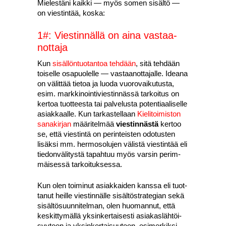
Mie­les­tä­ni kaik­ki — myös somen sisäl­tö —
on vies­tin­tää, kos­ka:
1#: Vies­tin­näl­lä on aina vas­taa­
not­ta­ja
Kun
sisäl­lön­tuo­tan­toa teh­dään
, sitä teh­dään
toi­sel­le osa­puo­lel­le — vas­taa­not­ta­jal­le. Idea­na
on välit­tää tie­toa ja luo­da vuo­ro­vai­ku­tus­ta,
esim. mark­ki­noin­ti­vies­tin­näs­sä tar­koi­tus on
ker­toa tuot­tees­ta tai pal­ve­lus­ta poten­ti­aa­li­sel­le
asiak­kaal­le. Kun tar­kas­tel­laan
Kie­li­toi­mis­ton
sana­kir­jan
mää­ri­tel­mää
vies­tin­näs­tä
ker­too
se, että vies­tin­tä on perin­teis­ten odo­tus­ten
lisäk­si mm. her­mo­so­lu­jen välis­tä vies­tin­tää eli
tie­don­vä­li­tys­tä tapah­tuu myös var­sin perim­
mäi­ses­sä tar­koi­tuk­ses­sa.
Kun olen toi­mi­nut asiak­kai­den kans­sa eli tuot­
ta­nut heil­le vies­tin­näl­le sisäl­tö­stra­te­gian sekä
sisäl­tö­suun­ni­tel­man, olen huo­man­nut, että
kes­kit­ty­mäl­lä yksin­ker­tai­ses­ti asia­kas­läh­töi­
syy­teen ja yksin­ker­tai­suu­teen, esi­mer­kik­si