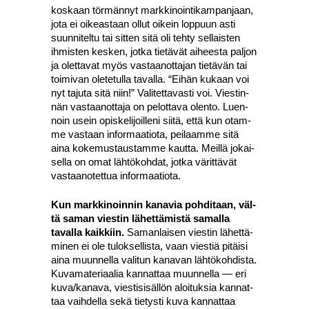
kos­kaan tör­män­nyt mark­ki­noin­ti­kam­pan­jaan,
jota ei oikeas­taan ollut oikein lop­puun asti
suun­ni­tel­tu tai sit­ten sitä oli teh­ty sel­lais­ten
ihmis­ten kes­ken, jot­ka tie­tä­vät aihees­ta pal­jon
ja olet­ta­vat myös vas­taa­not­ta­jan tie­tä­vän tai
toi­mi­van ole­te­tul­la taval­la. “Eihän kukaan voi
nyt taju­ta sitä niin!” Vali­tet­ta­vas­ti voi. Vies­tin­
nän vas­taa­not­ta­ja on pelot­ta­va olen­to. Luen­
noin usein opis­ke­li­joil­le­ni sii­tä, että kun otam­
me vas­taan infor­maa­tio­ta, pei­laam­me sitä
aina koke­mus­taus­tam­me kaut­ta. Meil­lä jokai­
sel­la on omat läh­tö­koh­dat, jot­ka värit­tä­vät
vas­taa­no­tet­tua infor­maa­tio­ta.
Kun mark­ki­noin­nin kana­via poh­di­taan, väl­
tä saman vies­tin lähet­tä­mis­tä samal­la
taval­la kaik­kiin.
Saman­lai­sen vies­tin lähet­tä­
mi­nen ei ole tulok­sel­lis­ta, vaan vies­tiä pitäi­si
aina muun­nel­la vali­tun kana­van läh­tö­koh­dis­ta.
Kuva­ma­te­ri­aa­lia kan­nat­taa muun­nel­la — eri
kuva/kanava, vies­ti­si­säl­lön aloi­tuk­sia kan­nat­
taa vaih­del­la sekä tie­tys­ti kuva kan­nat­taa