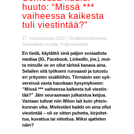
huu­to: “Mis­sä ***
vai­hees­sa kai­kes­ta
tuli vies­tin­tää?”
17. marraskuuta 2022
|
Sisällöntuottaminen
,
Sosiaalinen media
,
Yritysviestintä
En tie­dä, käy­tät­kö sinä pal­jon sosi­aa­lis­ta
medi­aa (IG, Face­book, Lin­ke­dIn, jne.), mut­
ta minul­le se on ollut tär­keä kana­va aina.
Selai­len sitä työk­se­ni run­saas­ti ja tutus­tu
eri yri­tys­ten sisäl­töi­hin. Tör­mä­sin sen syö­
ve­reis­sä vas­ta haus­kaan kysy­myk­seen:
“Mis­sä *** vai­hees­sa kai­kes­ta tuli vies­tin­
tää?” Jäin seu­raa­maan jul­kais­tua ket­jua.
Vas­taan tuli­vat niin Wii­on lait kuin yhteis­
kun­nan vika. Mie­les­tä­ni kaik­ki on aina ollut
vies­tin­tää – oli se sit­ten puhet­ta, kir­joi­tet­
tua, kuvat­tua tai vii­tot­tua. Mik­si ajat­te­len
näin?