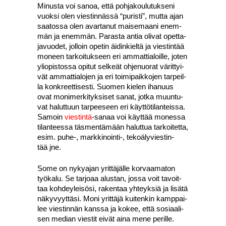
Minus­ta voi sanoa, että poh­ja­kou­lu­tuk­se­ni
vuok­si olen vies­tin­näs­sä “puris­ti”, mut­ta ajan
saa­tos­sa olen avar­ta­nut mai­se­maa­ni enem­
män ja enem­män. Paras­ta antia oli­vat opet­ta­
ja­vuo­det, jol­loin ope­tin äidin­kiel­tä ja vies­tin­tää
moneen tar­koi­tuk­seen eri ammat­tia­loil­le, joten
yli­opis­tos­sa opi­tut sel­keät ohje­nuo­rat värit­tyi­
vät ammat­tia­lo­jen ja eri toi­mi­paik­ko­jen tar­peil­
la kon­kreet­ti­ses­ti. Suo­men kie­len iha­nuus
ovat moni­mer­ki­tyk­si­set sanat, jot­ka muun­tu­
vat halut­tuun tar­pee­seen eri käyt­tö­ti­lan­teis­sa.
Samoin
vies­tin­tä
-sanaa voi käyt­tää mones­sa
tilan­tees­sa täs­men­tä­mään halut­tua tar­koi­tet­ta,
esim. puhe‑, markkinointi‑, teko­ä­ly­vies­tin­
tää jne.
Some on nyky­ajan yrit­tä­jäl­le kor­vaa­ma­ton
työ­ka­lu. Se tar­jo­aa alus­tan, jos­sa voit tavoit­
taa koh­dey­lei­sö­si, raken­taa yhteyk­siä ja lisä­tä
näky­vyyt­tä­si. Moni yrit­tä­jä kui­ten­kin kamp­pai­
lee vies­tin­nän kans­sa ja kokee, että sosi­aa­li­
sen median vies­tit eivät aina mene peril­le.