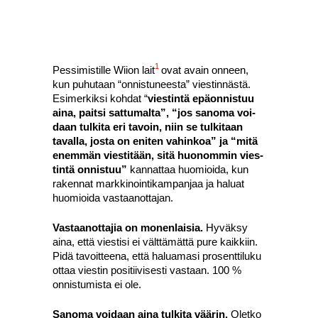
1
Pes­si­mis­til­le Wii­on lait
ovat avain onneen,
kun puhu­taan “onnis­tu­nees­ta” vies­tin­näs­tä.
Esi­mer­kik­si koh­dat “
vies­tin­tä epä­on­nis­tuu
aina, pait­si sat­tu­mal­ta”, “jos sano­ma voi­
daan tul­ki­ta eri tavoin, niin se tul­ki­taan
taval­la, jos­ta on eni­ten vahin­koa” ja “mitä
enem­män vies­ti­tään, sitä huo­nom­min vies­
tin­tä onnis­tuu”
kan­nat­taa huo­mioi­da, kun
raken­nat mark­ki­noin­ti­kam­pan­jaa ja haluat
huo­mioi­da vas­taa­not­ta­jan.
Vas­taa­not­ta­jia on monen­lai­sia.
Hyväk­sy
aina, että vies­ti­si ei vält­tä­mät­tä pure kaik­kiin.
Pidä tavoit­tee­na, että halua­ma­si pro­sent­ti­lu­ku
ottaa vies­tin posi­tii­vi­ses­ti vas­taan. 100 %
onnis­tu­mis­ta ei ole.
Sano­ma voi­daan aina tul­ki­ta vää­rin.
Olet­ko