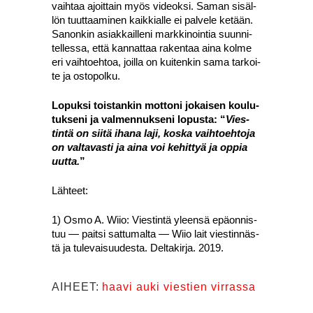
vaih­taa ajoit­tain myös videok­si. Saman sisäl­
lön tuut­taa­mi­nen kaik­kial­le ei pal­ve­le ketään.
Sanon­kin asiak­kail­le­ni mark­ki­noin­tia suun­ni­
tel­les­sa, että kan­nat­taa raken­taa aina kol­me
eri vaih­toeh­toa, joil­la on kui­ten­kin sama tar­koi­
te ja osto­pol­ku.
Lopuk­si tois­tan­kin mot­to­ni jokai­sen kou­lu­
tuk­se­ni ja val­men­nuk­se­ni lopus­ta: “
Vies­
tin­tä on sii­tä iha­na laji, kos­ka vaih­toeh­to­ja
on val­ta­vas­ti ja aina voi kehit­tyä ja oppia
uut­ta.
”
Läh­teet:
1) Osmo A. Wiio: Vies­tin­tä yleen­sä epä­on­nis­
tuu — pait­si sat­tu­mal­ta — Wiio lait vies­tin­näs­
tä ja tule­vai­suu­des­ta. Del­ta­kir­ja. 2019.
AIHEET:
haavi auki viestien virrassa