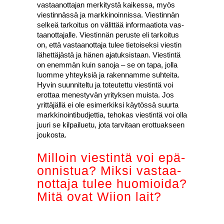
vas­taa­not­ta­jan mer­ki­tys­tä kai­kes­sa, myös
vies­tin­näs­sä ja mark­ki­noin­nis­sa. Vies­tin­nän
sel­keä tar­koi­tus on välit­tää infor­maa­tio­ta vas­
taa­not­ta­jal­le. Vies­tin­nän perus­te eli tar­koi­tus
on, että vas­taa­not­ta­ja tulee tie­toi­sek­si vies­tin
lähet­tä­jäs­tä ja hänen aja­tuk­sis­taan. Vies­tin­tä
on enem­män kuin sano­ja – se on tapa, jol­la
luom­me yhteyk­siä ja raken­nam­me suh­tei­ta.
Hyvin suun­ni­tel­tu ja toteu­tet­tu vies­tin­tä voi
erot­taa menes­ty­vän yri­tyk­sen muis­ta. Jos
yrit­tä­jäl­lä ei ole esi­mer­kik­si käy­tös­sä suur­ta
mark­ki­noin­ti­bud­jet­tia, teho­kas vies­tin­tä voi olla
juu­ri se kil­pai­lue­tu, jota tar­vi­taan erot­tuak­seen
jou­kos­ta.
Mil­loin vies­tin­tä voi epä­
on­nis­tua? Mik­si vas­taa­
not­ta­ja tulee huo­mioi­da?
Mitä ovat Wii­on lait?