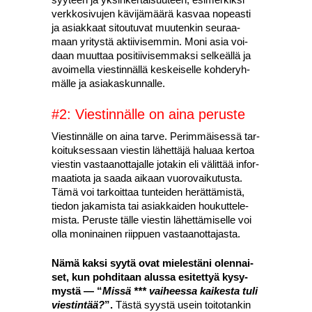
verk­ko­si­vu­jen kävi­jä­mää­rä kas­vaa nopeas­ti
ja asiak­kaat sitou­tu­vat muu­ten­kin seu­raa­
maan yri­tys­tä aktii­vi­sem­min. Moni asia voi­
daan muut­taa posi­tii­vi­sem­mak­si sel­keäl­lä ja
avoi­mel­la vies­tin­näl­lä kes­kei­sel­le koh­de­ryh­
mäl­le ja asia­kas­kun­nal­le.
#2: Vies­tin­näl­le on aina perus­te
Vies­tin­näl­le on aina tar­ve. Perim­mäi­ses­sä tar­
koi­tuk­ses­saan vies­tin lähet­tä­jä halu­aa ker­toa
vies­tin vas­taa­not­ta­jal­le jota­kin eli välit­tää infor­
maa­tio­ta ja saa­da aikaan vuo­ro­vai­ku­tus­ta.
Tämä voi tar­koit­taa tun­tei­den herät­tä­mis­tä,
tie­don jaka­mis­ta tai asiak­kai­den hou­kut­te­le­
mis­ta. Perus­te täl­le vies­tin lähet­tä­mi­sel­le voi
olla moni­nai­nen riip­puen vas­taa­not­ta­jas­ta.
Nämä kak­si syy­tä ovat mie­les­tä­ni olen­nai­
set, kun poh­di­taan alus­sa esi­tet­tyä kysy­
mys­tä — “
Mis­sä *** vai­hees­sa kai­kes­ta tuli
vies­tin­tää?
”.
Täs­tä syys­tä usein toi­to­tan­kin