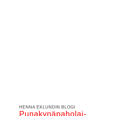
HEN­NA EKLUN­DIN BLO­GI
Puna­ky­nä­pa­ho­lai­